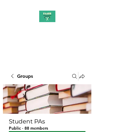
PAAUK
Stronger together
Groups
Student PAs
Public
·
88 members