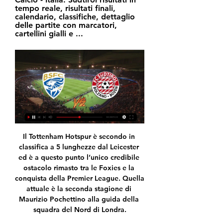
tempo reale, risultati finali, 
calendario, classifiche, dettaglio 
delle partite con marcatori, 
cartellini gialli e ...
Il Tottenham Hotspur è secondo in classifica a 5 lunghezze dal Leicester ed è a questo punto l’unico credibile ostacolo rimasto tra le Foxies e la conquista della Premier League. Quella attuale è la seconda stagione di Maurizio Pochettino alla guida della squadra del Nord di Londra.

Il punteggio in tempo reale: KFCO Beerschot-Wilrijk vs Tubize nei giochi 2 campionato belga. Presentiamo il risultato in tempo reale, le formazioni in pre-partita e la tabella sempre attuale

Corso TB in Senegal – 2017 13/09/2016 - Tag: corso, formazione, senegal, tb. Ci avviciniamo alla definizione della programmazione della IV Edizione del Corso di formazione sulla tubercolosi per medici italiani interessati alla cooperazione che si terrà nel mese di febbraio 2017 nel Distretto Sanitario di Dioffior in Senegal.

Parma- Importante successo esterno per la S.S. Lazio Rugby 1927 Under 18 che supera allo stadio “Sergio Lanfranchi” di Parma i padroni di casa dell’Amatori Parma per 27-12, centrando la qualificazione per il girone di qualificazione alle finali per il titolo.

(((GUARDA IN DIRETTA))) Diretta Südtirol-Brescia in tv 15 15 gen 2023 — streaming. Live Brescia - FC Südtirol - Serie B: Punteggi & Highlights Calcio. Brescia-Sudtirol: dove vederla Tv e Diretta Streaming, Sky o.

Tre Penne Galazzano (San Marino) - Statistiche - Consulta statistiche dettagliate, calendario, rating giocatori e di squadra, rosa, top player, formazioni, gol, assist, grafici, tabelle e notizie.

Stazione di Villafranca - Bagnone. La stazione ferroviaria di Villafranca - Bagnone si trova in Toscana, al servizio delle località omonime, in provincia di Massa Carrara ed è posta lungo la linea ferroviaria che da Parma giunge fino a La Spezia. La sua attivazione è avvenuta nel 1888.

La A1 femminile di volley ha due nuove padrone: sono Conegliano e Novara, prime a quota 21 punti. Casalmaggiore, infatti, viene sconfitta a sorpresa al tie break in casa di Scandicci e lascia campo libero a Imoco (vittoriosa sabato a Modena) e Igor Gorgonzola, che domina con un secco 3-0 contro una Busto Arsizio in grave difficoltà.

calcio. Serie D; GIRONE C; Ultimi Risultati; Girone A; Girone B; Girone C; Girone D; Girone E; Girone F; Girone G; Girone H; Girone I; Calcio Serie A Serie B Serie C Serie D Campionato Primavera 1 Campionato Primavera 2 Champions League Europa League Coppa Italia Premier League Liga Ligue 1 Bundesliga Copa Libertadores Qualificazioni Europei.

Vivendo in Toscana,propio oggi,ho visto Fiorentina real Vicenza in TV, RTV 38,in streaming viola Channel, RTV 38 com.,situazione che si proporrà anche mercoledì per Fiorentina Bari, almeno qui in Toscana in attesa di buone nuove da TV pugliesi

Ieri sera il Gubbio (prossimo avversario sabato in trasferta dei biancorossi) ha perso 1-0 a Ravenna e Fano e Santarcangelo hanno pareggiato 1-1, risultati che hanno favorito il Diavolo. Tornando a Teramo Triestina questa l’analisi post-gara di mister Palladini. “Finalmente è arrivata la prima vittoria casalinga della mia gestione.

Nel corso della Giornata di formazione del clero del sud del Portogallo tenutasi la scorsa settimana nella cittadina algarvia di Portimão, il padre francescano Martín Carbajo, specialista in Etica della comunicazione nelle reti sociali, ha affermato che "nell'era digitale le omelie dei sacerdoti dovrebbero cambiare,

Programmazione completa del cinema Lucciola di Ladispoli, Piazza Martini Marescotti 3/a - Ladispoli (Roma). Consultabile gratuitamente online, oltre 3000 cinema in tutte le città e comuni d'Italia. Orari, film, cast, critica, trailer, locandina e durata.

Il 36º Festival della canzone italiana si tenne al teatro Ariston di Sanremo dal 13 al 15 febbraio 1986 e fu condotto da Loretta Goggi in collaborazione con Anna Pettinelli, già valletta dell'edizione 1983, Mauro Micheloni e Sergio Mancinelli (conduttori della contemporanea edizione di Discoring), mentre il giornalista sportivo Sandro Ciotti.

Antenna Sud è un' emittente televisiva che trasmette in Puglia sul canale 13 e in Basilicata sul canale 87.News, intrattenimento e Sport. Seguici sul digitale terrestre ed in streaming web.

Udinews Tv apre al Pordenone. La televisione dei Pozzo (canale 110) trasmetterà domenica la diretta dell’amichevole che i ramarri giocheranno a Tarvisio contro la Spal Ferrara.

Live Brescia - FC Südtirol - Serie B: Punteggi & Highlights Calcio 4 ore fa — Brescia - FC Südtirol Riassunto della partita. Serie B / 21. Giornata. Stadio Mario Rigamonti / 20.01.2024 / 14:00.

Confrontare le quote Riverside Coras Usa Temecula Fc del 26/05/2019 disponibili sui siti di scommesse per scommettere alla miglior quota e seguire la partita in diretta.

Brescia - Südtirol risultati in diretta, risultati H2H e formazioni Brescia affronterà Südtirol il 20 gen 2024 alle 13:00 UTC allo Stadio Mario Rigamonti stadio, Brescia città, Italy. La partita è di Serie B. Brescia ha giocato ...

Sempre sabato 26 Lardini Filottrano-Igor Gorgonzola Novara e domenica 27 tutte le altre partite in live streaming: sul sito ufficiale di PMG Sport, su LVF TV, la web tv della Lega Pallavolo Serie A Femminile, all’interno della sezione Sport del sito Repubblica.it e sul portale Sport.it. SUPERCOPPA ITALIANA

Sport: ultime notizie sportive live e risultati in diretta | Sky Sport Su Sky Sport le ultime notizie sportive live, risultati in diretta e video di calcio, f1, motogp, tennis, motori e tanto altro.

(Lorenzo Giustino – Foto Nizegorodcew) di Alessandro Nizegorodcew (articolo pubblicato sull’ultimo numero del mensile “0-15“) Lorenzo Giustino è uno dei giovani più interessanti del panorama internazionale. Il giovane azzurro, classe 1991 e già campione italiano under 14, si allena da

Gearbest: Fare shopping scegliendo tra le migliori offerte : telefoni cellulari, tablet pc, orologi, giocattoli, prodotti per tempo libero, vestiti e molto altro ancora on-line al miglior prezzo con spedizione gratuita, quasi tutti i gadget cinesi possono essere trovati qui.

E' intervenuto ai microfoni della trasmissione Kickoff in onda su Teleblu, il direttore sportivo del Foggia, Luca Nember. Per la prima volta dopo le ultime vicissitudini che porteranno il Foggia a ripartire dai dilettanti, il dirigente rossonero ha parlato alla stampa.

Nella foto: Diego Santos Oliveira dal Delta Porto Tolle passa al Matelica. Diego Oliveira attaccante esterno con trascorsi al Cittadella, Pordenone, lo scorso anno al Delta Rovigo va a infoltire la nutrita colonia veneta al Matelica allenata dal "ciosoto" Luca Tiozzo.

Autore di un assist e di un gol su rigore, Cristiano Ronaldo aveva chiesto anche un altro penalty in Juventus-Verona: "L'arbitro non l'ha dato, non succede niente ma la mia opinione è che era rigore", ha detto il protoghese ai microfoni di Sky Sport. "L'importante era la vittoria, non era una partita semplice e la squadra era stanca.

Formazioni FC Südtirol - Brescia: Serie B Calcio - Eurosport 28 nov 2023 — Eurosport è la fonte per tutte le ultime notizie di Serie B. Guarda le formazioni di FC Südtirol - Brescia e ricevi le ultime notizie di ...

Delle tre solo una era stata venduta e le due ancora disponibili si trovano in territorio di Montecassiano (località Valle Cascia, lungo la strada provinciale 361 “Septempedana”, al km.30+180) e a Penna San Giovanni (località Portone, lungo la sp.113 “Sant’Angelo – Monte San Martino”).

La finale 1/2 posto del 25° Campionato Italiano del Samsung Lega Volley Summer Tour tra VBC Apis Casalmaggiore e Savino Del Bene Scandicci Iscriviti al.

Come seguire in diretta streaming Triestina-SudTirol. Per quanto riguarda la diretta streaming video, sarà visibile su Sportube, piattaforma a pagamento che anche quest’anno si è aggiudicata i diritti di trasmissione dell’intera ex-Lega Pro, ora denominata Serie C. Clicca qui per tutti i dettagli.

Francesco Palese Giornalista - La Vita in diretta presso Rai - Radiotelevisione Italiana S.p.A. Roma y alrededores, Italia Medios de difusión

Telenord, la web tv della Liguria in diretta streaming. Diretta. Informazioni. Nata nel 1977 con il nome di TN4, ha assicurato fino ad oggi un monitoraggio costante dei fatti ed avvenimenti che hanno avuto come protagoniste le città di Genova e dintorni; Anche Telenord (www.telenord.it) punta sul web,.

Un’autorete tanto sfortunata quanto incredibile del portiere della Salernitana Micai al 49’ permette al Benevento di vincere 1-0 il derby all’Arechi nell’anticipo di Serie B. Una partita con tanta intensità, molto agonismo e poche occasioni nitide per entrambe le squadre.

Calcio Flaminia - Avellino, la presentazione di Ettore Lagomarsini - @Sport Channel 214 @Sport Channel 214 : L'estremo difensore biancoverde presenta il match valevole per l'ottavo turno del campionato di serie D, girone G.. Avellino, oggi partenza per Roma. Poi, testa al Latte Dolce.

palermo-verona diretta streaming gratis domenica 15 maggio 2016 ore 20:45 serie a live. oceanya. 0 replies. 134 views.. chievo-bologna diretta streaming gratis domenica 15 maggio 2016 ore 18:00 serie a live. oceanya. 0 replies. 69 views.. genoa-inter diretta streaming gratis mercoledi 20 aprile 2016 ore 20:45 serie a live. paperyna. 0.

FC Südtirol Calcio d'inizio alle ore 14.00 di sabato 20 gennaio. Leggi l'articolo Brescia - FCS: i convocati. I giocatori a disposizione di mister Valente per ...

77 Immobili in affitto a Nardò a partire da 300 € / mese. Trova le migliori offerte per la tua ricerca affitto puglia nardo. Nardò – lecce – salento - puglia affittasi nella zona industriale locale di mq. 200 dotato di ampie vetrine su strada, due ingressi e parcheggio esterno. L’immobile è facilmen

Siena che deve rinunciare all’infortunato Bastoni e allo squalificato Opiela. Il tecnico Carboni dovrebbe scendere in campo con il 4-2-3-1: tra i pali Montipò, linea difensiva con Pellegrini, Ficagna, Portanova e …

Risultati delle Elezioni Amministrative del 5 giugno 2016. Sindaci eletti al primo turno e ballottaggi. Liste collegate. Popolazione legale. Pr