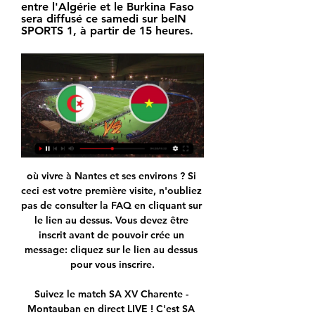
entre l'Algérie et le Burkina Faso 
sera diffusé ce samedi sur beIN 
SPORTS 1, à partir de 15 heures.
où vivre à Nantes et ses environs ? Si ceci est votre première visite, n'oubliez pas de consulter la FAQ en cliquant sur le lien au dessus. Vous devez être inscrit avant de pouvoir crée un message: cliquez sur le lien au dessus pour vous inscrire.

Suivez le match SA XV Charente - Montauban en direct LIVE ! C'est SA XV Charente qui recoit Montauban pour ce match du vendredi 31 aout 2018 (Resultat )

ALGERIE vs BURKINA FASO en streaming comment voir ce ALGERIE vs BURKINA FASO en streaming comment voir ceYouTube · Diffusion TV Sportil y a 2 jours YouTube · Diffusion TV Sport YouTube · Diffusion TV Sport 1:09

Algérie-Burkina Faso: Où voir le match en direct et en il y a 3 heures — Cette rencontre sera diffusée à partir de 15h et sera visible sur beIN Sports 1 depuis la France. Nous recherchons des publicités pour vous. Les ...

Vous consultez actuellement la page : Résultats Brann Calendrier football et scores en direct de Brann. Les résultats et les prochains matchs de SK Brann (Brann) sont disponibles en live.

LE LIVE : suivez TV7 en direct. Cliquez sur la vidéo pour lancer la lecture. Suivez nous. Les dernières vidéos. SO City - Pommes d’amour et rigolade ! Open - Cécile de France Hebdo video - Jeudi 31 octobre C'est la fête à Espelette ! Vie de Château - Clos St Julien - Château Peyrou Infos . Hebdo video - Jeudi 31 octobre C'est la fête à Espelette ! L'hebdo vidéo - 16 novembre 2018.

Comparez les statistiques Belgique U19 - Malta U19 en EURO U19 - Qualification - Grp. 6. Cotes, stats et pronostic Belgique U19 vs Malta U19 sur bettingexpert gratuitement. Lire les analyses de nos membres.

Dijon Bourgogne Grand Besançon Doubs Handball resultado partido en directo (y ver en vivo online video streaming en directo) comienza el 6.9.2019. a las 18:30 (Hora UTC) en Palais des Sports de Dijon, Dijon, France. Coupe de la Ligue, France.

Algérie - Burkina Faso: à quelle heure et sur quelle chaîne il y a 4 heures — Profitez des bons plans BeIN SPORTS en promo pour regarder le match Algérie - Burkina Faso en direct . Le pack Canal + Sport est à 25,99 euros ...

Dijon n'est pas uniquement une cité de pierre : elle compte 700 hectares de parcs et jardins, privés ou publics. Appréciez cette harmonie entre architecture et nature, qui traduit à merveille l'art de vivre que Dijon a su développer et cultiver au cours des siècles. Découvrir Dijon en s'amusant

La titulaire de la chaire, Marie-Pierre Létourneau-Montminy, est professeure au Département des sciences animales de l’Université Laval. Elle a fait son baccalauréat à l’Université Laval, sa maîtrise en sciences animales à AgroParisTech en France et son doctorat en nutrition animale sur la …

Consulter nos pronostics pour parier sur Stjernen - Stavanger ( Norvège - Eliteserien ) du 27 octobre 2019 et comparer les cotes . Pronostic Stjernen - Stavanger.. Pronostics Coteur pour Stjernen Hockey Stavanger Oilers Nouveau bonus chez Netbet, avec une offre exceptionnel de 150€ de bonus avec Coteur! Cliquez ici pour en profiter.

Conception et fabrication d'emballages bois mesure, caisses bois norme NIMP 15 SEI pour l'export, fabrication garde-meubles, mise en container, empotage, emballage maritime SEI 4 c.

Pariez sur Football avec 1xBET. Championnat du Qatar U23 : Al Rayyan U23 - Al-Ahli Doha U23 30.10.2018 ᐉ Paris sportifs EN DIRECT. Les meilleures cotes. Systèmes de bonus. Cotes élevées.

Les points positifs : En fait, l'extérieur de Gap la nature et le sport. Les points négatifs : De plus en plus de délinquance, des jeunes qui zonent en bandes, de plus en plus d'incivilités. L'immobilier à acheter est très cher, les loyers pas mieux, trop chers pour une ville où il n'y a pas, quand même, de grandes possibilités d'emplois et d'études sup.

Algérie / Burkina Faso ... 'Afrique des nations. 2e journée. Groupe D. Algérie / Burkina Faso. Pays : Côte d'Ivoire. Plus d'infos · À voir aussi · Plus d'infos. Catégorie suivante. A voir ...

Algérie-Burkina Faso en direct: La compo officielle des il y a 9 minutes — Comment regarder la CAN 2024 en streaming ? Une fois de plus, c'est beIN SPORTS qui diffusera l'ensemble des matches de l'édition 2024. La ...

République démocratique du Congo : information sur la carte d'électeur, y compris la date à laquelle elle est entrée en vigueur, son apparence, ses éléments de sécurité et ses fonctions; information sur les documents requis et la procédure pour obtenir la carte (2011-juin 2013)

Ce mois-ci nous vous proposons de redécouvrir les Nuits autour d'Arsène Lupin/Sherlock Holmes, Fred Kassak, Catherine Hiégel, Charlot, Melvil Poupaud, Alain Chamfort et de Daniel Defert.

La Ligue Bolivienne de Basket (abrégée en Libobasquet) est l'échelon sportif le plus haut du basket-ball en Bolivie. Le tournoi est organisé par la Fédération bolivienne de basket.

Je rentre du Brésil et suis passée par l’Afrique du sud (habitant à la Réunion). A mon retour, on m’a refusé l’embarquement parce que je n’avais pas le certificat de vaccination. Je ne suis pas allée dans les zones à risque. J’ai été obligée de racheter un billet passant par Dubai, puis Maurice pour rentrer chez moi. ce qui m’a couté extremement cher et 2 jours de voyage.

L'entraîneur de l'Equipe de France A' féminine, Jérôme Fournier, a dévoilé une liste de 16 joueuses qui participeront à un stage d'évaluation à Landerneau et à des rencontres de préparation face à la Hongrie du 28 mai au 4 juin prochain.

Renaldo Rodrigues da Silva est sur Facebook. Inscrivez-vous sur Facebook pour communiquer avec Renaldo Rodrigues da Silva et d’autres personnes que vous...

Le 8 octobre 1942, la police française organisait une grande rafle des juifs habitant en Charente et dans le Périgord Blanc, habitant dans les villes et dans les petits villages à l’ouest de Verteillac et Ribérac (24). Ils ont été arrêtés parce que juifs et rassemblés dans la salle philarmonique d’Angoulême, en vue de leur.

Manon Heil (22 ans, ex-ESAP Metz) « C’est une gardienne expérimentée, qui compte des sélections en équipe de France de jeunes et militaire. C’est une patronne qui communique beaucoup. Elle est à l’aise avec ses pieds. Dans notre projet, c’est un atout indéniable. » Morgane Gaudin (30 ans, ex …

u17 - u19 : seances d'entrainement Vous trouverez dans les sous pages suivantes et les documents Word, des séances d'entrainement pour les catégories U17 et U19 Tous ces entraînements ont été réalises sur le terrain.

Sur qui parier au match Phoenix Mercury - New York Liberty au WNBA ? Découvrez notre pronostic ! QuiParier.com : LE site qui vous dit simplement sur QUI parier ! Chaque pronostic sportif est établi par des professionnels du pari en ligne.

Comparez les cotes Stavanger Oilers Storhamar Hockey du 17/09/2019 disponibles chez les bookmakers pour parier à la meilleure cote, et suivez le match en direct sur notre live streaming

Pronostic Ejea Lleida Esportiu du 06/10/2019 en Segunda B – Découvrez les pronostics, les statistiques et les meilleures cotes pour le match de Football Ejea - Lleida Esportiu …

Ce site utilise des cookies. Cela nous permet de personnaliser vos contenus ou publicités. Utiliser ce service vaut acceptation de notre politique cookies.

Algérie - Burkina Faso : heure, chaîne, streaming, comment il y a 2 heures — Avant-matchs. Après son match nul contre l'Angola lors de la première journée de la Coupe d'Afrique des Nations, l'Algérie affronte le ...

Vous consultez actuellement la page : Zaglebie Lubin SSA - MKS Pogon Szczecin Suivez le match Zaglebie Lubin SSA - MKS Pogon Szczecin en direct (résumé, score et buts). Le résultat de ce match de championnat polonais entre Zagłębie Lubin et MKS Pogoń Szczecin est à suivre en live à partir de 18h00.

Stats du match du match Belenenses U23 vs Academica Coimbra U23: Derniers résultats, statistiques, scores des matchs, historique des confrontations. Résultats du match Belenenses U23 - Academica Coimbra U23 sur footlive.fr. Belenenses U23 - Academica Coimbra U23 aura lieu le 31-08-2019. Avec footlive.fr suivez vos équipes de football

Chauffeur VTC Toulon - Hyères - Nice - Marseille - St Tropez - Monaco. Ponctualité, courtoisie, discrétion, fiabilité, serviabilité sont les clefs de notre société. Transfert VIP en toute discrétion. Depuis 2016 notre société s'engage pour la qualité et le service à bord. Récompensé en 2018 et 2019 par TripAdvisor.

lll Tous les bus entre Montpellier et Saint-Raphaël à comparer en prix et confort. Ici, vous trouverez tous les autocars entre Saint-Raphaël et Montpellier.

LFH : Paris 92 au programme dans Les Dragonnes / A la une 12 février 2019 2,686 Vues La seizième journée de saison régulière met en opposition Metz Handball et Paris 92. Ça se passe ce mercredi, à 20h, aux Arènes de Metz.

En ligne avec Vladimir Poutine, pour un nouveau point ensemble. L'Iran ne doit jamais posséder l'arme nucléaire. La stabilité de la région et la sécurité internationale en dépendent. Nous y travaillons, comme nous devons aussi œuvrer pour une paix juste en Syrie.

CAN 2024 - Algérie - Burkina Faso: Diffusion TV, équipes il y a 4 heures — CAN 2024 - Algérie - Burkina Faso : Streaming légal, heure de diffusion TV, équipes probables… Voir les résultats. Exclu du 10. Sports de ...

Découvrir Bergerac. Bergerac se trouve dans le Périgord pourpre en région Aquitaine, à 48 km de Périgueux. Elle doit notamment sa renommée au héros de théâtre Cyrano de Bergerac. La ville célèbre d’ailleurs ce personnage au travers de deux statues érigées sur les plus pittoresques places de la vieille ville (notamment la place de.

marie, récap ou pas récap, that is the question mélo, j'espère que ça va, un bisous tout spécialement pour toi une idée de titre pour demain ?? je ferai la récap pendant ma pause donc vous avez jusqu'à 13h30 pour me poster votre récap. à demain les mélinettes !

Suivez la diffusion TV Ligue des Champions des matches du PSG, Lyon, Monaco, du FC Barcelone et du Real Madrid sur notre programme Champions League. Des barrages à la phase de poules