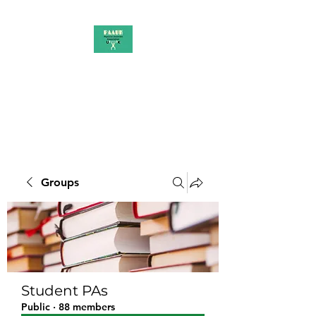
PAAUK
Stronger together
Groups
Student PAs
Public
·
88 members