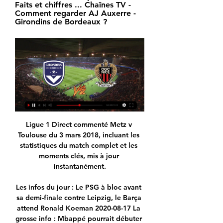
Faits et chiffres ... Chaînes TV - 
Comment regarder AJ Auxerre - 
Girondins de Bordeaux ?
Ligue 1 Direct commenté Metz v Toulouse du 3 mars 2018, incluant les statistiques du match complet et les moments clés, mis à jour instantanément.

Les infos du jour : Le PSG à bloc avant sa demi-finale contre Leipzig, le Barça attend Ronald Koeman 2020-08-17 La grosse info : Mbappé pourrait débuter demain contre le RB Leipzig Dans son point-presse avant la demi-finale de C1, Thomas Tuchel a expliqué que Kylian Mbappé était complètement remis de sa blessure en finale de Coupe de France face à l’ASSE (1-0).PSG : Leipzig, …

Bienvenue sur le site de la Maison du Yoga. notre transmission des techniques, pratiques et philosophie du yoga à pour intention votre bien-être physique, émotionnel et mental. Bien plus qu'une activité physique, le yoga vise une évolution spirituelle. En rétablissant une attitude juste vis-à-sis de son corps et mental, conditionnés par.

Montpellier : retrouvez toutes les actualités de Montpellier et de ses environs en continu et en direct via nos articles, infographies et vidéos

Programme TV Match ce soir - Diffusion Foot Chaîne télé en FC Girondins de Bordeaux Bordeaux. OGC Nice Nice. beIN Sports Max 4HD. 17:30 Manchester City FC Man City. beIN Sports 1HD. VOIR PLUS. FAQ. Quels sont les ...

Coup de pouce à un jeune agriculteur bio lignérois Erwan Blottière, 28 ans, agriculteur fraîchement installé à Lignières-Orgères, est l’un des trois lauréats après l’appel à projet.

Formé auDFCO - Dijon FCO, Dijon, France. 162K likes. Bienvenue sur la page officielle du Dijon FCO, club de Ligue 1 fondé en 1998. Allez Dijon, tous "Unis pour...

Besoin d’un accompagnement pour développer votre activité ? D’un financement pour votre formation ? De tout savoir sur le réseau de transport ferroviaire régional ou l’équipement des lycées ?

Né à Montpellier le 23 juin 1882, il se forme auprès d’un architecte de la ville, puis travaille quatre ans à Etampes avant d’être nommé en 1906 à Villefranche, commune pour laquelle il travaillera 31 ans, d’abord comme conducteur surveillant des travaux, puis en tant qu’architecte communal. Achille Masini meurt le 10 août 1937 à Villefranche à l’âge de 55 ans alors que les travaux de terrassement des Bains-Douches …

Bordeaux / Nice (TV/Streaming) Sur quelle chaine et - sport-tv il y a 15 heures — Cette rencontre de Coupe de France de Football entre les Girondins de Bordeaux et l'OGC Nice est à suivre en direct à 17h30 sur BeIN SPORT 1 ...

Pronostic Jigawa Golden Stars Kano Pillars du 20/11/2019 en NPFL – Découvrez les pronostics, les statistiques et les meilleures cotes pour le match de Football Jigawa Golden Stars - Kano Pillars réalisés par les experts sportifs de RueDesJoueurs.

diffusion sports pc gratuit Headline Animator ↑ Grab this Headline Animator. mercredi 21 décembre 2011. streaming st etienne-paris diffusion live pc 21h. ligue 1 hd st etienne-paris. regarder st etienne-paris en direct mercredi 21 décembre a 21h, match de ligue 1. voir st etienne-paris streaming diffusion pc sur internet en direct.

Le Stade de Reims, 17e de Ligue 1, n'a pas retrouvé le sourire grâce à la Coupe de France. Dès son entrée en lice en 32e de finale, sur le terrain de Chambly, qui évolue en National, l…

Girondins de Bordeaux - OGC Nice en direct 8 janv. 2024 — Suivez en direct le match de Coupe de France en Football entre Girondins de Bordeaux et OGC Nice sur Eurosport. Le match commence à 17:30 le 20 ...

Depuis mardi, Aristote Nkaka évolue sous les ordres de Johan Walem au sein des U21. Pour la première fois, le médian de Mouscron est repris en sélection nationale, avec le match contre Malte, qualificatif pour l’Euro 2019 en Italie, en guise de lancement de la campagne, lundi. Qu’un élément passé, même brièvement, par la case « Futurosport », soit repris en équipe nationale U21.

Regardez la diffusion en direct en ligne Caen - Valenciennes (18.10.19). Diffusion en direct, live stream Football îíëàéí. Caen - Valenciennes Live. Diffusion en direct, live stream Football îíëàéí.

Trente ans ! Cela faisait trente ans que les supporters de Liverpool attendaient ça. Depuis ce jeudi soir, les Reds sont de nouveau champions d’Angleterre. Pour la 19e fois de leur riche histoire. Et pour le plus grand bonheur de leurs fans éparpillés aux quatre coins du monde, dont Antoine Billa.

Galaxy Note 20, Fold 2, Galaxy Watch 3 … Toutes les annonces de la conférence Samsung Unpacked Soldes : le Sony Xperia 10 II à 339 euros chez Ebay

Girondins de Bordeaux - OGC Nice en direct - Ligue 1 27 sept. 2020 — Girondins de Bordeaux. OGC Nice. Voir toutes les Statistiques Live StreamingRugby InfosOpen d'Australie 2023 Programme, Résultats & Tableaux.

Bienvenue sur le site officiel du FC LEZIGNAN XIII, club de rugby de Lézignan-Corbières ! L'esprit et les valeurs du rugby .. Depuis son origine, le vieux club des Corbières a permis à de nombreux joueurs du cru de vivre de leur passion. Aujourd’hui encore, ils sont nombreux en Elite comme dans les clubs de la région a avoir commencé au sein de l’école de rugby puis à avoir.

Facebook vous montre des informations pour vous aider à mieux comprendre le but de cette Page. Découvrez les actions des personnes qui gèrent et publient du contenu.

Auteur d’un 10/15 avant de se frotter ce samedi soir au FC Bruges, leader de la compétition, Mouscron peut clairement espérer vivre une première saison tranquille depuis son retour au sein de l’élite. Plus ancien du noyau – il a entamé sa sixième saison au Canonnier – Dimitri Mohamed met en avant l’ambiance qui est au beau fixe et le fait que les bruits de couloir ne viennent.

Feutcheu FC de Bandjoun – Yafoot de Yaoundé 1 – 0 Coton sport de Garoua – Union de Douala 0 – 0 Astres de Douala – Unisport du Haut-Nkam 2 – 0 Hier dimanche 3 juin 2018 Dragon de Yaoundé – Yong sport de Bamenda 0 – 0 Apejes de Mfou – AS Fortuna de Yaoundé 2 – 1 New stars de Douala – Fovu club de Baham 1 – 0

API. Deutsch . English 简体中文 繁體中文 Español Deutsch Português Italiano 日本語 한국어 Français Русский Svenska Dansk Norsk Български Ελληνικά Polski …

Statistiques Deportes Temuco - San Marcos en chiffres : statistique, scores des matchs, resultats, classement et historique des equipes de foot CD Temuco et CD San Marcos de Arica

SC Brühl SG - Voici l’aperçu du club de Promotion League, comprenant ses stats, ses valeurs de transfert, ses matchs, son actualité et les rumeurs le concernant.

Kunsthalle, Winterthur 2004 Biennale dell'immagine, Spazio Arcadia, Chiasso 2003 ETH Zürich 2002 CoalMine Fotogalerie, Winterthur Centre de la Photographie, Genève Brotfabrik Galerie, Berlin Museum im Bellpark, Kriens 2000 Musée suisse de l’appareil photographique, Vevey 1999 Espai Can Basté, Barcelona Foto Forum, St. Gallen 1997

Huit des douze sites d’Alstom en France participent à la conception et fabrication du tramway Citadis de Caen la mer: La Rochelle est en charge du management de projet, de la conception, de l’assemblage, et des tests, Ornans des moteurs, Le Creusot des bogies, Tarbes des chaînes de traction, Valenciennes de l’aménagement intérieur, Villeurbanne de l’électronique embarquée, Aix en Provence de la fonction « …

OL en direct 16/12/2008 à 14:39 Anthony Mounier : "Un passage délicat" Le jeune milieu de terrain de l’OL, 21 ans, analyse les difficultés de l’Olympique lyonnais qui a marqué seulement 2.

Résultat Toulouse FC Metz en direct : retrouvez les statistiques de Toulouse FC Metz, match du 18 November 2017 et suivez le score en live !

La programmation des chaînes tv beIN SPORTS en France. Grille TV des chaînes beIN SPORTS 1, beIN SPORTS 2, beIN SPORTS 3...Retrouvez les tendances des programmes tv sur les réseaux sociaux.

Tout ce qu'il faut savoir sur le match Gazélec Ajaccio vs Nancy de Ligue 2 du (21 Septembre 2018) en direct : Résumé, statistiques, compositions et résultats - Besoccer. Don't miss the most important football matches while navigating as usual through the pages of …

FC Metz - Football club de Metz : toute l'actualité sur France Bleu. Suivez les événements en direct, participez à l'antenne et partagez avec les auditeurs !

Switzerland 1987/88. Nationalliga A - Qualifying Phase 1 Neuchâtel Xamax FC 22 13 5 4 53 28 31 2 Grasshopper Club Zürich 22 12 6 4 30 16 30 3 BSC Young Boys Bern 22 7 12 3 37 28 26 4 FC Aarau 22 9 7 6 28 24 25 5 FC St.Gallen 22 9 5 8 28 27 23 6 FC Luzern 22 7 9 6 30 29 23 7 Servette FC Genève 22 8 7 7 32 31 23 8 Lausanne-Sports 22 8 7 7 39 39 23 ----- 9 FC Sion 22 8 6 8 42 36 22 10 AC.

Retrouvez l'actualité du club Lyon Duchère A.S. Après avoir fait son retour vendredi lors de la victoire face à Bastia-Borgo, notre gardien de but espère poursuivre sur cette nouvelle dynamique pour la …

Ligue 1 : Nice - Bordeaux, voir le match en direct et en 8 nov. 2019 — Après l'intermède européen, la Ligue 1 est de retour ce vendredi. L'OGC Nice reçoit les Girondins de Bordeaux à l'Allianz Riviera en ouverture ...

Dimanche soir, l’Olympique Lyonnais a perdu gros dans la course au podium en chutant sur la pelouse du Stade Pierre Mauroy de Lille dans le choc de la 28e journée de Ligue 1 (1-0). Reléguée à 10 points de l’actuel troisième, à savoir Rennes, l’équipe... L'AS Saint-Etienne peut-il sauver.

Les débuts dans la vie de Marceau sont plutôt difficiles. Les efforts sincères de cet orphelin pour sortir de la misère se soldent régulièrement par des échecs. Son seul atout : il n'est pas vilain garçon. Une beauté qui lui vaut d'être remarqué par madame Alice. Cette entremetteuse diabolique et vénale va lui apprendre le métier de gigolo. Marceau devient consolateur de dames.

Pronostic Nancy GFC Ajaccio du 22/02/2019 en Ligue 2 – Découvrez les pronostics, les statistiques et les meilleures cotes pour le match de Football Nancy - GFC Ajaccio …

L’enchaînement, le lancement d’une série positive sont sans doute les maîtres mots de ce déplacement à Laval pour les Bleus. Après avoir une nouvelle fois vaincus le leader à Verchère, d’autant plus dans un beau derby (2-0 face à Villefranche), les hommes de Karim Mokeddem doivent 