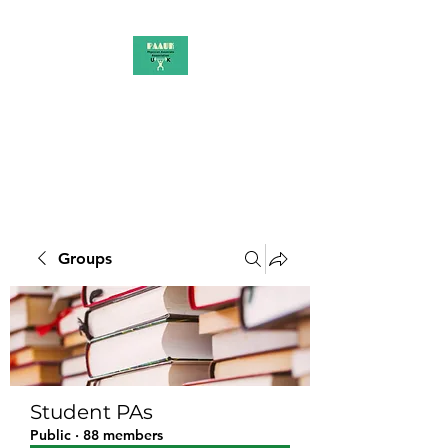
PAAUK
Stronger together
Groups
Student PAs
Public
·
88 members